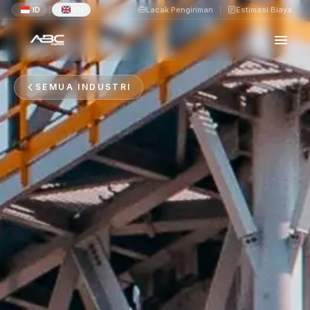
ID
EN
Lacak Pengiriman
Estimasi Biaya
|
SEMUA INDUSTRI