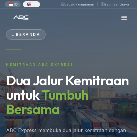
ID
EN
Lacak Pengiriman
Estimasi Biaya
|
←
BERANDA
KEMITRAAN ABC EXPRESS
Dua Jalur Kemitraan
untuk
Tumbuh
Bersama
ABC Express membuka dua jalur kemitraan dengan