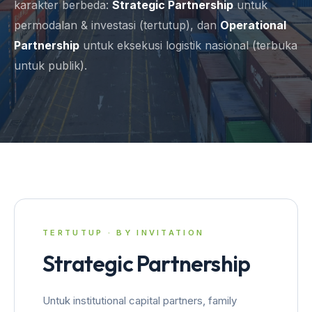
karakter berbeda:
Strategic Partnership
untuk
permodalan & investasi (tertutup), dan
Operational
Partnership
untuk eksekusi logistik nasional (terbuka
untuk publik).
TERTUTUP · BY INVITATION
Strategic Partnership
Untuk institutional capital partners, family