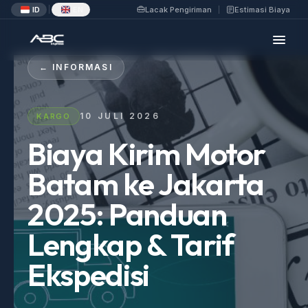
ID
EN
Lacak Pengiriman
Estimasi Biaya
|
← INFORMASI
10 JULI 2026
KARGO
Biaya Kirim Motor
Batam ke Jakarta
2025: Panduan
Lengkap & Tarif
Ekspedisi