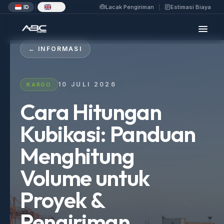
ID
EN
Lacak Pengiriman
Estimasi Biaya
|
← INFORMASI
10 JULI 2026
KARGO
Cara Hitungan
Kubikasi: Panduan
Menghitung
Volume untuk
Proyek &
Pengiriman