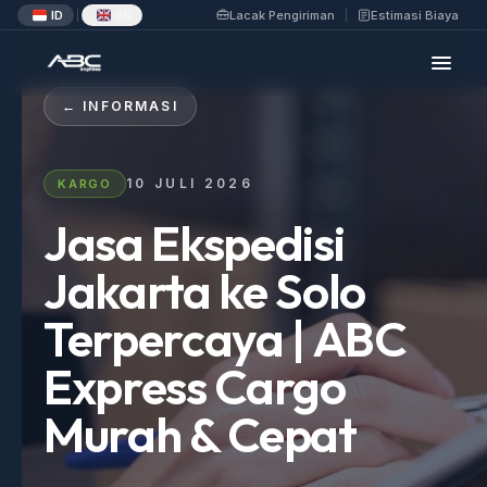
ID
EN
Lacak Pengiriman
Estimasi Biaya
|
← INFORMASI
10 JULI 2026
KARGO
Jasa Ekspedisi
Jakarta ke Solo
Terpercaya | ABC
Express Cargo
Murah & Cepat