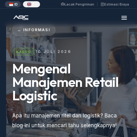
ID
EN
Lacak Pengiriman
Estimasi Biaya
|
← INFORMASI
10 JULI 2026
KARGO
Mengenal
Manajemen Retail
Logistic
Apa itu manajemen ritel dan logistik? Baca
blog ini untuk mencari tahu selengkapnya!