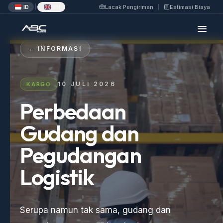
ID
EN
Lacak Pengiriman
Estimasi Biaya
|
← INFORMASI
10 JULI 2026
KARGO
Perbedaan
Gudang dan
Pegudangan
Logistik
Serupa namun tak sama, gudang dan