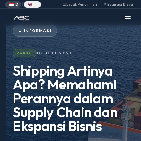
ID
EN
Lacak Pengiriman
Estimasi Biaya
|
← INFORMASI
10 JULI 2026
KARGO
Shipping Artinya
Apa? Memahami
Perannya dalam
Supply Chain dan
Ekspansi Bisnis