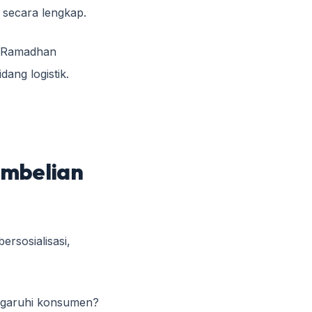
 secara lengkap.
a Ramadhan
ang logistik.
embelian
rsosialisasi,
ngaruhi konsumen?