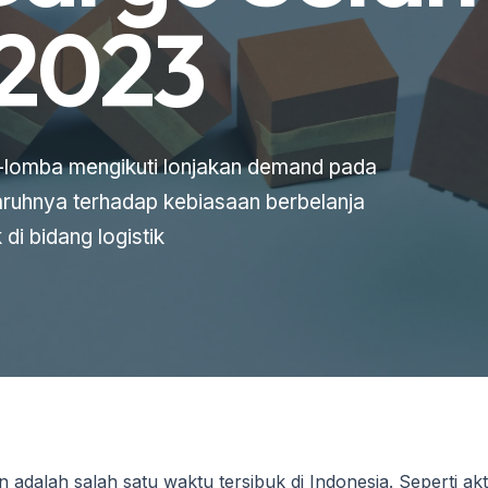
proyek kota maupun lokasi 
 2023
ni.
reporting, dan disiplin go
untuk skala nasional.
a-lomba mengikuti lonjakan demand pada
uhnya terhadap kebiasaan berbelanja
di bidang logistik
dalah salah satu waktu tersibuk di Indonesia. Seperti aktiv