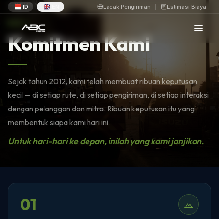
KEMBALI
ID
EN
Lacak Pengiriman
Estimasi Biaya
|
BAB V
Komitmen Kami
Sejak tahun 2012, kami telah membuat ribuan keputusan
kecil — di setiap rute, di setiap pengiriman, di setiap interaksi
dengan pelanggan dan mitra. Ribuan keputusan itu yang
membentuk siapa kami hari ini.
Untuk hari-hari ke depan, inilah yang kami janjikan.
01