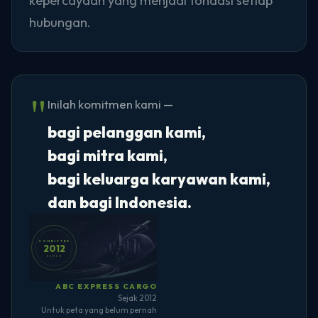
kepercayaan yang menjadi fondasi setiap
hubungan.
"
Inilah komitmen kami —
bagi pelanggan kami,
bagi mitra kami,
bagi keluarga karyawan kami,
dan bagi Indonesia.
COMMITTED
2012
SINCE
ABC EXPRESS CARGO
Sejak 2012
Untuk peta yang belum pernah